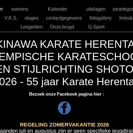
om
overons
Kalender
uitslagen
zwartego
V.K.S.
stages
contactgegevens
fotogallery
links
Lesgelden
OnzeJeugd
G-Sport
KINAWA KARATE HERENT
EMPISCHE KARATESCHO
N STIJLRICHTING SHOT
026 - 55 jaar Karate Herenta
Bezoek onze Facebook pagina hier :
REGELING ZOMERVAKANTIE 2026
aanden juli en augustus zijn er geen specifieke jeugdtra