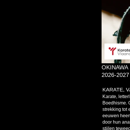
OKINAWA
2026-2027 
KARATE, V
Karate, lette
Boedhisme. O
strekking tot
eeuwen heen h
door hun anat
stijlen tewee