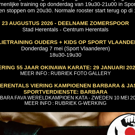
menlijke training op donderdag van 19u30-21u00 in Spo
n stoppen om 20u30. Normale rooster start terug op di
23 AUGUSTUS 2026 - DEELNAME ZOMERSPOOR
Stad Herentals - Centrum Herentals
LIETRAINING OUDERS + KIDS OP SPORT VLAAND
Donderdag 7 mei (Sport Vlaanderen)
18u30-19u30
ERING 55 JAAR OKINAWA KARATE: 29 JANUARI 20
MEER INFO : RUBRIEK FOTO GALLERY
HERENTALS VIERING KAMPIOENEN BARBARA & JA
SPORTVERDIENSTE: BARBARA
BARA FAVA WERELDKAMPIOEN KATA - ZWEDEN 10 MEI 2
MEER INFO :
RUBRIEK G-WERKING