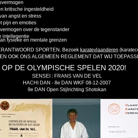
gsvermogen
en kritische ingesteldheid
van angst en stress
 pijn en emoties
gsvermogen over de tegenstander
 intellegentie
an fysieke en mentale grenzen
ERANTWOORD SPORTEN. Bezoek
karatevlaanderen
(karatec
TEEN OOK ONS ALGEMEEN REGLEMENT DAT WIJ TOEPASS
 OP DE OLYMPISCHE SPELEN 2020!
SENSEI : FRANS VAN DE VEL
HACHI DAN - 8e DAN WKF 08-12-2007
9e DAN Open Stijlrichting Shotokan