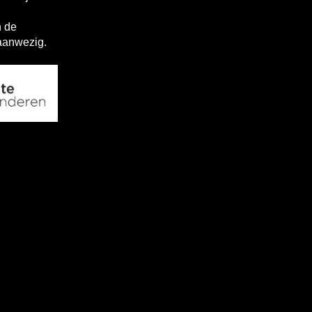
h de
 aanwezig.