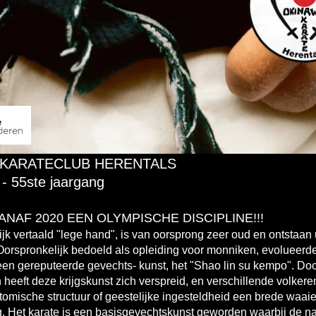
 KARATECLUB HERENTALS
- 55ste jaargang
ANAF 2020 EEN OLYMPISCHE DISCIPLINE!!!
rlijk vertaald "lege hand", is van oorsprong zeer oud en ontstaan 
orspronkelijk bedoeld als opleiding voor monniken, evolueerd
 een gereputeerde gevechts- kunst, het "Shao lin su kempo". Do
eeft deze krijgskunst zich verspreid, en verschillende volkere
omische structuur of geestelijke ingesteldheid een brede waaie
g. Het karate is een basisgevechtskunst geworden waarbij de na