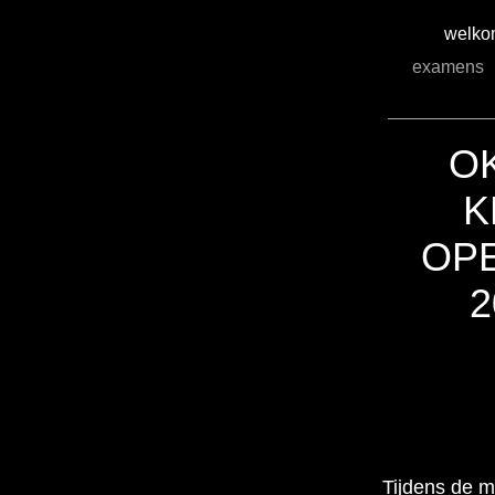
welk
examens
O
K
OPE
2
Tijdens de m