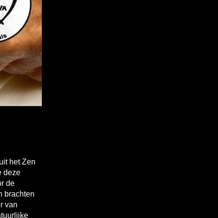
uit het Zen
e deze
or de
n brachten
r van
tuurlijke