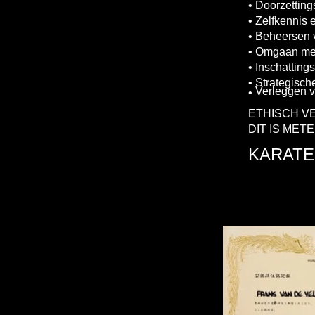
• Doorzettin
• Zelfkennis 
• Beheersen 
• Omgaan met
• Inschattin
• Strategische
Verleggen v
•
ETHISCH V
DIT IS ME
KARATE