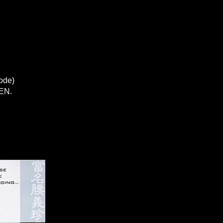
ode)
EN.