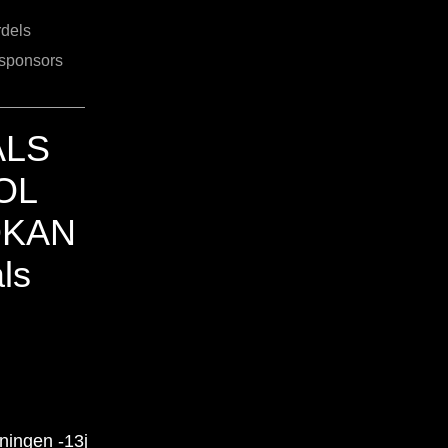
rdels
&sponsors
ALS
OL
OKAN
ls
iningen -13j