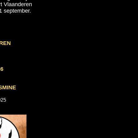
rt Vlaanderen
 1 september.
EREN
26
SMINE
025