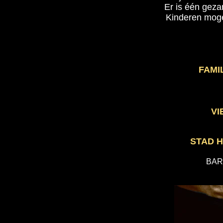
Er is één geza
Kinderen moge
FAMI
VI
STAD 
BAR