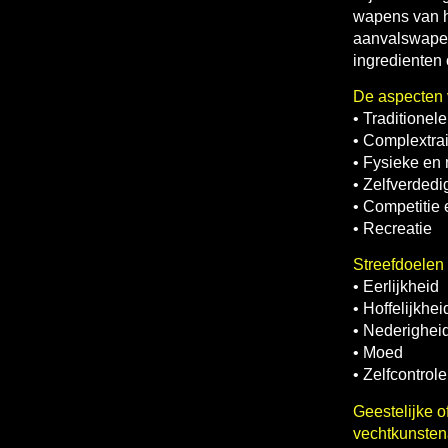
wapens van h
aanvalswapen
ingredienten 
De aspecten v
• Traditionel
• Complextra
• Fysieke en 
• Zelfverdedi
• Competitie 
• Recreatie
Streefdoelen 
• Eerlijkheid
• Hoffelijkhei
• Nederighei
• Moed
• Zelfcontrole
Geestelijke 
vechtkunsten